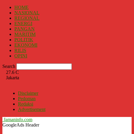
HOME
NASIONAL
REGIONAL
ENERGI
PANGAN
MARITIM
POLITIK
EKONOMI
RILIS
OPINI
Search
27.6
C
Jakarta
Disclaimer
Pedoman
Redaksi
Advertisement
Jamaninfo.com
GoogleAds Header