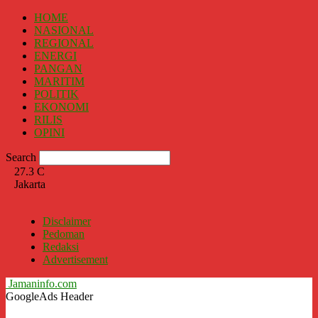
HOME
NASIONAL
REGIONAL
ENERGI
PANGAN
MARITIM
POLITIK
EKONOMI
RILIS
OPINI
Search
27.3
C
Jakarta
Disclaimer
Pedoman
Redaksi
Advertisement
Jamaninfo.com
GoogleAds Header