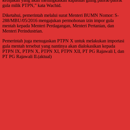
kebijakan yang akan meningkatkan kapasitas giling pabrik-pabrik
gula milik PTPN,” kata Wachid.
Diketahui, pemerintah melalui surat Menteri BUMN Nomor: S-
288/MBU/05/2016 mengajukan permohonan izin impor gula
mentah kepada Menteri Perdagangan, Menteri Pertanian, dan
Menteri Perindustrian.
Pemerintah juga menugaskan PTPN X untuk melakukan importasi
gula mentah tersebut yang nantinya akan dialokasikan kepada
PTPN IX, PTPN X, PTPN XI, PTPN XII, PT PG Rajawali I, dan
PT PG Rajawali II.(aktual)