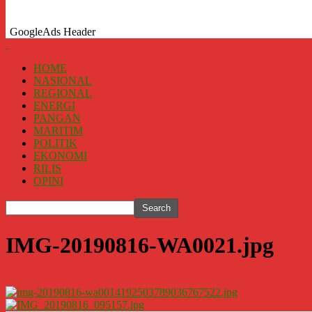
GoogleAds Header
HOME
NASIONAL
REGIONAL
ENERGI
PANGAN
MARITIM
POLITIK
EKONOMI
RILIS
OPINI
IMG-20190816-WA0021.jpg