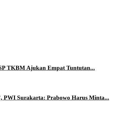
 SP TKBM Ajukan Empat Tuntutan...
’, PWI Surakarta: Prabowo Harus Minta...