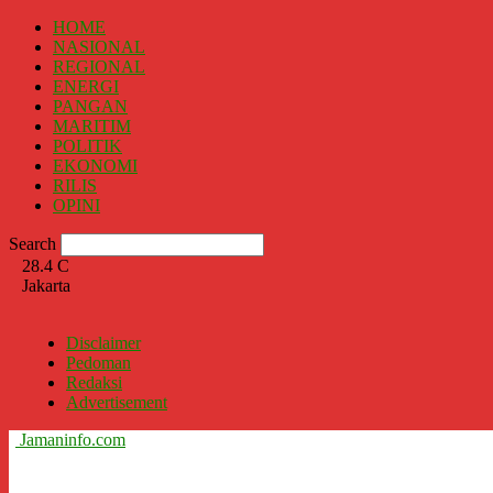
HOME
NASIONAL
REGIONAL
ENERGI
PANGAN
MARITIM
POLITIK
EKONOMI
RILIS
OPINI
Search
28.4
C
Jakarta
Disclaimer
Pedoman
Redaksi
Advertisement
Jamaninfo.com