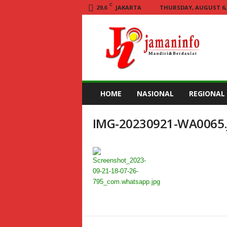
C
JAKARTA
THURSDAY, AUGUST 6, 
29.6
Jamaninfo.com
HOME
NASIONAL
REGIONAL
IMG-20230921-WA0065.