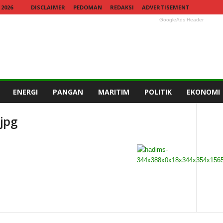
2026
DISCLAIMER
PEDOMAN
REDAKSI
ADVERTISEMENT
GoogleAds Header
ENERGI
PANGAN
MARITIM
POLITIK
EKONOMI
jpg