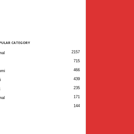
PULAR CATEGORY
2157
nal
715
466
omi
439
i
235
k
171
nal
144