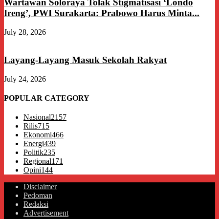
Wartawan Soloraya Tolak Stigmatisasi ‘Londo
Ireng’, PWI Surakarta: Prabowo Harus Minta...
July 28, 2026
Layang-Layang Masuk Sekolah Rakyat
July 24, 2026
POPULAR CATEGORY
Nasional
2157
Rilis
715
Ekonomi
466
Energi
439
Politik
235
Regional
171
Opini
144
Disclaimer
Pedoman
Redaksi
Advertisement