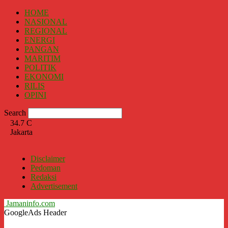
HOME
NASIONAL
REGIONAL
ENERGI
PANGAN
MARITIM
POLITIK
EKONOMI
RILIS
OPINI
Search
34.7
C
Jakarta
Disclaimer
Pedoman
Redaksi
Advertisement
Jamaninfo.com
GoogleAds Header