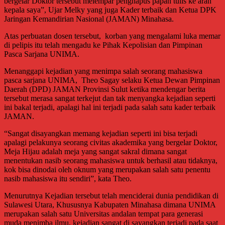
bergelar Doktor tersebut melempar penghapus papan tulis ke arah
kepala saya”, Ujar Melky yang juga Kader terbaik dan Ketua DPK
Jaringan Kemandirian Nasional (JAMAN) Minahasa.
Atas perbuatan dosen tersebut, korban yang mengalami luka memar
di pelipis itu telah mengadu ke Pihak Kepolisian dan Pimpinan
Pasca Sarjana UNIMA.
Menanggapi kejadian yang menimpa salah seorang mahasiswa
pasca sarjana UNIMA, Theo Sagay selaku Ketua Dewan Pimpinan
Daerah (DPD) JAMAN Provinsi Sulut ketika mendengar berita
tersebut merasa sangat terkejut dan tak menyangka kejadian seperti
ini bakal terjadi, apalagi hal ini terjadi pada salah satu kader terbaik
JAMAN.
“Sangat disayangkan memang kejadian seperti ini bisa terjadi
apalagi pelakunya seorang civitas akademika yang bergelar Doktor,
Meja Hijau adalah meja yang sangat sakral dimana sangat
menentukan nasib seorang mahasiswa untuk berhasil atau tidaknya,
kok bisa dinodai oleh oknum yang merupakan salah satu penentu
nasib mahasiswa itu sendiri”, kata Theo.
Menurutnya Kejadian tersebut telah menciderai dunia pendidikan di
Sulawesi Utara, Khususnya Kabupaten Minahasa dimana UNIMA
merupakan salah satu Universitas andalan tempat para generasi
muda menimba ilmu, kejadian sangat di sayangkan terjadi pada saat