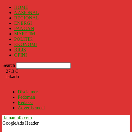
HOME
NASIONAL
REGIONAL
ENERGI
PANGAN
MARITIM
POLITIK
EKONOMI
RILIS
OPINI
Search
27.3
C
Jakarta
Disclaimer
Pedoman
Redaksi
Advertisement
Jamaninfo.com
GoogleAds Header