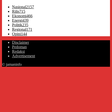
Nasional
2157
Rilis
715
Ekonomi
466
Energi
439
Politik
235
Regional
171
Opini
144
Disclaimer
Pedoman
Redaksi
Advertisement
© jamaninfo