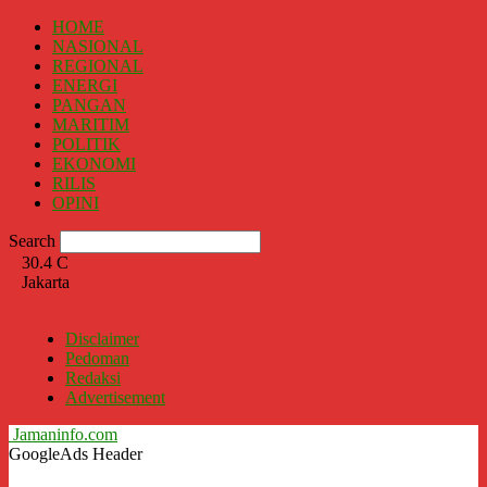
HOME
NASIONAL
REGIONAL
ENERGI
PANGAN
MARITIM
POLITIK
EKONOMI
RILIS
OPINI
Search
30.4
C
Jakarta
Disclaimer
Pedoman
Redaksi
Advertisement
Jamaninfo.com
GoogleAds Header