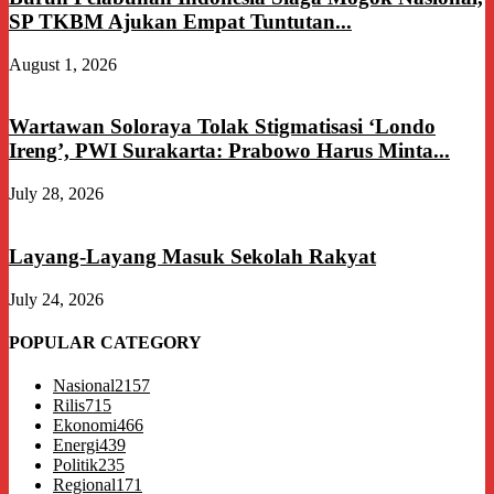
SP TKBM Ajukan Empat Tuntutan...
August 1, 2026
Wartawan Soloraya Tolak Stigmatisasi ‘Londo
Ireng’, PWI Surakarta: Prabowo Harus Minta...
July 28, 2026
Layang-Layang Masuk Sekolah Rakyat
July 24, 2026
POPULAR CATEGORY
Nasional
2157
Rilis
715
Ekonomi
466
Energi
439
Politik
235
Regional
171