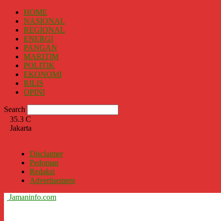
HOME
NASIONAL
REGIONAL
ENERGI
PANGAN
MARITIM
POLITIK
EKONOMI
RILIS
OPINI
Search
35.3
C
Jakarta
Disclaimer
Pedoman
Redaksi
Advertisement
Jamaninfo.com