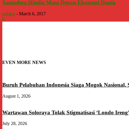
Samudera Hindia Masa Depan Ekonomi Dunia
redaksi
-
March 6, 2017
0
EVEN MORE NEWS
Buruh Pelabuhan Indonesia Siaga Mogok Nasional,
August 1, 2026
Wartawan Soloraya Tolak Stigmatisasi ‘Londo Ireng
July 28, 2026