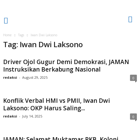
Home
Tags
Iwan Dwi Laksono
Tag: Iwan Dwi Laksono
Driver Ojol Gugur Demi Demokrasi, JAMAN
Instruksikan Berkabung Nasional
redaksi
-
August 29, 2025
0
Konflik Verbal HMI vs PMII, Iwan Dwi
Laksono: OKP Harus Saling...
redaksi
-
July 14, 2025
0
JAMAN: Selamat Muktamar PKB, Koloni