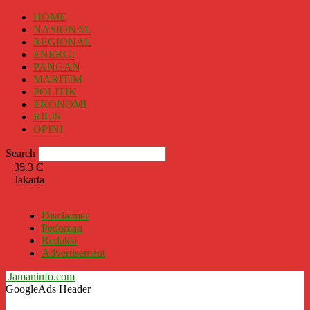
HOME
NASIONAL
REGIONAL
ENERGI
PANGAN
MARITIM
POLITIK
EKONOMI
RILIS
OPINI
Search
35.3
C
Jakarta
Disclaimer
Pedoman
Redaksi
Advertisement
Jamaninfo.com
GoogleAds Header