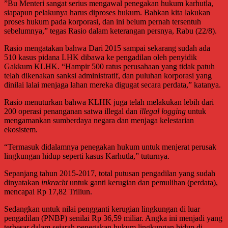
”Bu Menteri sangat serius mengawal penegakan hukum karhutla,
siapapun pelakunya harus diproses hukum. Bahkan kita lakukan
proses hukum pada korporasi, dan ini belum pernah tersentuh
sebelumnya,” tegas Rasio dalam keterangan persnya, Rabu (22/8).
Rasio mengatakan bahwa Dari 2015 sampai sekarang sudah ada
510 kasus pidana LHK dibawa ke pengadilan oleh penyidik
Gakkum KLHK. “Hampir 500 ratus perusahaan yang tidak patuh
telah dikenakan sanksi administratif, dan puluhan korporasi yang
dinilai lalai menjaga lahan mereka digugat secara perdata,” katanya.
Rasio menuturkan bahwa KLHK juga telah melakukan lebih dari
200 operasi penanganan satwa illegal dan
illegal logging
untuk
mengamankan sumberdaya negara dan menjaga kelestarian
ekosistem.
“Termasuk didalamnya penegakan hukum untuk menjerat perusak
lingkungan hidup seperti kasus Karhutla,” tuturnya.
Sepanjang tahun 2015-2017, total putusan pengadilan yang sudah
dinyatakan
inkracht
untuk ganti kerugian dan pemulihan (perdata),
mencapai Rp 17,82 Triliun.
Sedangkan untuk nilai pengganti kerugian lingkungan di luar
pengadilan (PNBP) senilai Rp 36,59 miliar. Angka ini menjadi yang
terbesar dalam sejarah penegakan hukum lingkungan hidup di