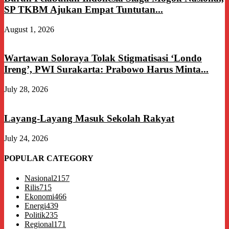
SP TKBM Ajukan Empat Tuntutan...
August 1, 2026
Wartawan Soloraya Tolak Stigmatisasi ‘Londo
Ireng’, PWI Surakarta: Prabowo Harus Minta...
July 28, 2026
Layang-Layang Masuk Sekolah Rakyat
July 24, 2026
POPULAR CATEGORY
Nasional
2157
Rilis
715
Ekonomi
466
Energi
439
Politik
235
Regional
171