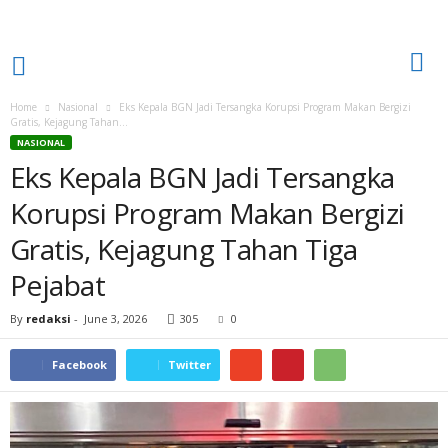
Home
Nasional
Eks Kepala BGN Jadi Tersangka Korupsi Program Makan Bergizi
Gratis, Kejagung Tahan...
NASIONAL
Eks Kepala BGN Jadi Tersangka
Korupsi Program Makan Bergizi
Gratis, Kejagung Tahan Tiga
Pejabat
By
redaksi
-
June 3, 2026
305
0
Facebook
Twitter