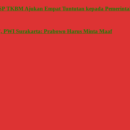
, SP TKBM Ajukan Empat Tuntutan kepada Pemerinta
g’, PWI Surakarta: Prabowo Harus Minta Maaf