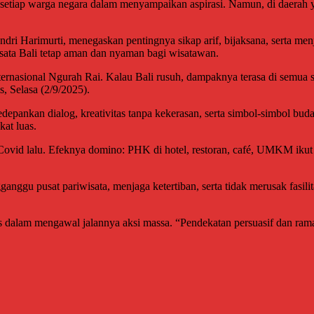
setiap warga negara dalam menyampaikan aspirasi. Namun, di daerah ya
arimurti, menegaskan pentingnya sikap arif, bijaksana, serta menjunj
isata Bali tetap aman dan nyaman bagi wisatawan.
nasional Ngurah Rai. Kalau Bali rusuh, dampaknya terasa di semua sek
s, Selasa (2/9/2025).
pankan dialog, kreativitas tanpa kekerasan, serta simbol-simbol buda
kat luas.
t Covid lalu. Efeknya domino: PHK di hotel, restoran, café, UMKM ikut
ganggu pusat pariwisata, menjaga ketertiban, serta tidak merusak fasi
anis dalam mengawal jalannya aksi massa. “Pendekatan persuasif dan r