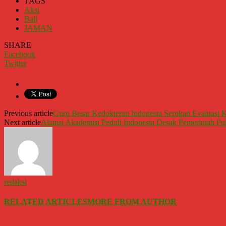
TAGS
Aksi
Bali
JAMAN
SHARE
Facebook
Twitter
Previous article
Guru Besar Kedokteran Indonesia Serukan Evaluasi 
Next article
Aliansi Akademisi Peduli Indonesia Desak Pemerintah Pul
redaksi
RELATED ARTICLES
MORE FROM AUTHOR