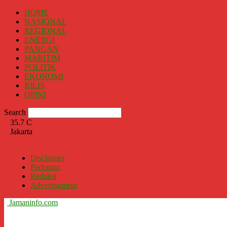
HOME
NASIONAL
REGIONAL
ENERGI
PANGAN
MARITIM
POLITIK
EKONOMI
RILIS
OPINI
Search
35.7
C
Jakarta
Disclaimer
Pedoman
Redaksi
Advertisement
Jamaninfo.com