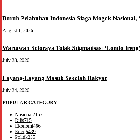
Buruh Pelabuhan Indonesia Siaga Mogok Nasional,
August 1, 2026
Wartawan Soloraya Tolak Stigmatisasi ‘Londo Ireng
July 28, 2026
Layang-Layang Masuk Sekolah Rakyat
July 24, 2026
POPULAR CATEGORY
Nasional
2157
Rilis
715
Ekonomi
466
Energi
439
Politik
235