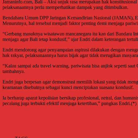
Jamaninfo.com, Bali – Aksi unjuk rasa merupakan hak konstitusional 
pelaksanaannya perlu memperhatikan dampak yang ditimbulkan.
Bendahara Umum DPP Jaringan Kemandirian Nasional (JAMAN), Endri H
Menurutnya, hal tersebut menjadi faktor penting demi menjaga pariw
“Gerbang masuknya wisatawan mancanegara itu kan dari Bandara Inter
menjaga agar Bali tetap kondusif,” ujar Endri dalam keterangan tertuli
Endri mendorong agar penyampaian aspirasi dilakukan dengan mengede
hak rakyat, pelaksanaannya harus bijak agar tidak merugikan masyara
“Kalau sampai ada travel warning, pariwisata bisa anjlok seperti saa
tambahnya.
Endri juga berpesan agar demonstrasi memilih lokasi yang tidak meng
keamanan disebutnya sebagai kunci menciptakan suasana kondusif.
Ia berharap aparat kepolisian bersikap profesional, netral, dan hum
pecalang juga terbukti efektif menjaga ketertiban,” pungkas Endri.(*)