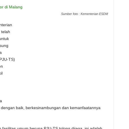
Sumber foto : Kementerian ESDM
terian
telah
untuk
sung
a
PJU-TS)
en
il
ga
n dengan baik, berkesinambungan dan kemanfaatannya
asilitas umum berupa PJU-TS tolong dijaga, ini adalah