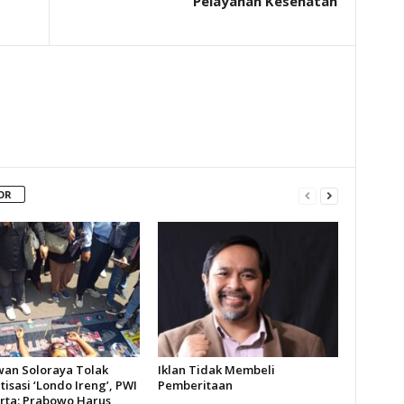
Pelayanan Kesehatan
OR
an Soloraya Tolak
Iklan Tidak Membeli
isasi ‘Londo Ireng’, PWI
Pemberitaan
rta: Prabowo Harus