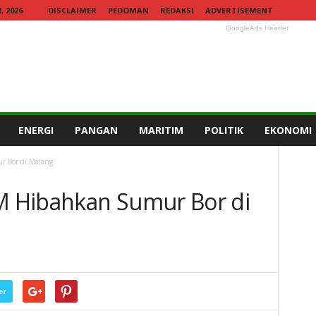
 2026
DISCLAIMER
PEDOMAN
REDAKSI
ADVERTISEMENT
GoogleAds Header
ENERGI
PANGAN
MARITIM
POLITIK
EKONOMI
 Bor di Malang
 Hibahkan Sumur Bor di
0
er