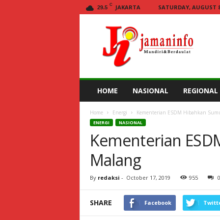
C
JAKARTA
SATURDAY, AUGUST 8,
29.5
Jamaninfo.com
HOME
NASIONAL
REGIONAL
Home
Energi
Kementerian ESDM Hibahkan Sumur
ENERGI
NASIONAL
Kementerian ESDM
Malang
By
redaksi
-
October 17, 2019
955
SHARE
Facebook
Twitt