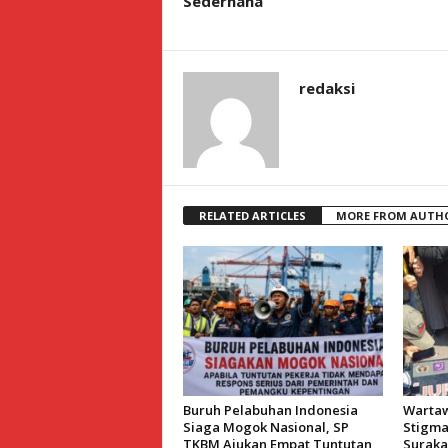
Sederhana
redaksi
RELATED ARTICLES
MORE FROM AUTH
Buruh Pelabuhan Indonesia
Wartaw
Siaga Mogok Nasional, SP
Stigmat
TKBM Ajukan Empat Tuntutan
Suraka