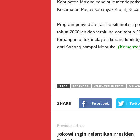
Kabupaten Malang yang sulit mendapatkan
Kecamatan Pagak sebanyak 4 unit, Kecam
Program penyediaan air bersih melalui pe
tahun 2000-an dan terhitung dari tahun 
terbangun untuk melayani kurang lebih 6,6
dari Sabang sampai Merauke.
(Kementer
TAGS
ARCANDRA
KEMENTERIAN ESDM
MALAN
SHARE
Facebook
Twitt
Previous article
Jokowi Ingin Pelantikan Presiden