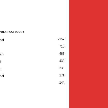
PULAR CATEGORY
2157
nal
715
466
omi
439
i
235
k
171
nal
144