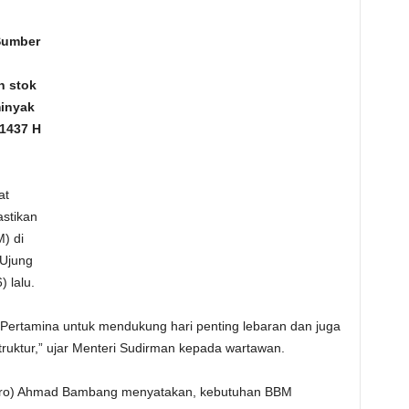
Sumber
n stok
minyak
 1437 H
at
stikan
) di
Ujung
 lalu.
Pertamina untuk mendukung hari penting lebaran dan juga
struktur,” ujar Menteri Sudirman kepada wartawan.
sero) Ahmad Bambang menyatakan, kebutuhan BBM