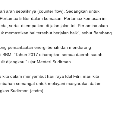
ri arah sebaliknya (counter flow). Sedangkan untuk
an Pertamax 5 liter dalam kemasan. Pertamax kemasan ini
da, serta ditempatkan di jalan jalan tol. Pertamina akan
uk memastikan hal tersebut berjalan baik”, sebut Bambang.
ng pemanfaatan energi bersih dan mendorong
si BBM. “Tahun 2017 diharapkan semua daerah sudah
lit dijangkau,” ujar Menteri Sudirman.
ita dalam menyambut hari raya Idul Fitri, mari kita
ambahan semangat untuk melayani masyarakat dalam
gkas Sudirman.(esdm)