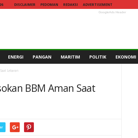
26
DISCLAIMER
PEDOMAN
REDAKSI
ADVERTISEMENT
GoogleAds Header
ENERGI
PANGAN
MARITIM
POLITIK
EKONOMI
Saat Lebaran
sokan BBM Aman Saat
er