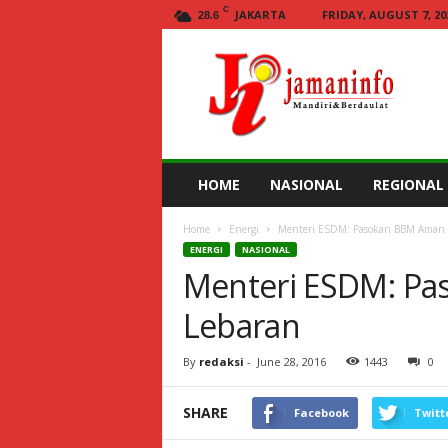
C
JAKARTA
FRIDAY, AUGUST 7, 20
28.6
Jamaninfo.com
HOME
NASIONAL
REGIONAL
Home
Energi
Menteri ESDM: Pasokan BBM Aman 
ENERGI
NASIONAL
Menteri ESDM: Pa
Lebaran
By
redaksi
-
June 28, 2016
1443
0
SHARE
Facebook
Twitt