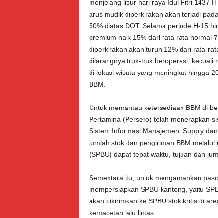
menjelang libur hari raya Idul Fitri 1437
arus mudik diperkirakan akan terjadi pa
50% diatas DOT. Selama periode H-15 hi
premium naik 15% dari rata rata normal 
diperkirakan akan turun 12% dari rata-ra
dilarangnya truk-truk beroperasi, kecua
di lokasi wisata yang meningkat hingga
BBM.
Untuk memantau ketersediaan BBM di beb
Pertamina (Persero) telah menerapkan sist
Sistem Informasi Manajemen Supply dan 
jumlah stok dan pengiriman BBM melalui 
(SPBU) dapat tepat waktu, tujuan dan jum
Sementara itu, untuk mengamankan pasok
mempersiapkan SPBU kantong, yaitu SPBU
akan dikirimkan ke SPBU stok kritis di ar
kemacetan lalu lintas.