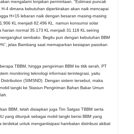
 H akan mengalami lonjakan permintaan. “Estimasi puncak
da H-4 dimana kebutuhan diperkirakan akan naik mencapai
ngga H+15 lebaran naik dengan besaran masing-masing
71.906 KL menjadi 82.496 KL. namun konsumsi solar
ta harian normal 35.173 KL menjadi 31.118 KL seiring
li mengangkut sembako. Begitu pun dengan kebutuhan BBM
 20%”, jelas Bambang saat memaparkan kesiapan pasokan
erapa TBBM, hingga pengiriman BBM ke titik serah, PT
em monitoring teknologi informasi terintegrasi, yaitu
Distribution (SIMSND). Dengan sistem tersebut, maka
mobil tangki ke Stasiun Pengiriman Bahan Bakar Umun
lah.
an BBM, telah disiapkan juga Tim Satgas TBBM serta
 yang ditunjuk sebagai mobil tangki berisi BBM yang
ea terdekat untuk mengantisipasi hambatan distribusi akibat