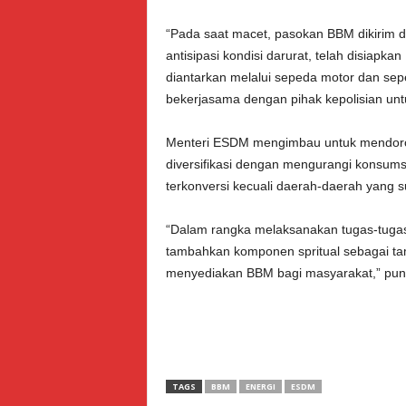
“Pada saat macet, pasokan BBM dikirim da
antisipasi kondisi darurat, telah disiapk
diantarkan melalui sepeda motor dan sepe
bekerjasama dengan pihak kepolisian unt
Menteri ESDM mengimbau untuk mendoro
diversifikasi dengan mengurangi konsum
terkonversi kecuali daerah-daerah yang su
“Dalam rangka melaksanakan tugas-tugas k
tambahkan komponen spritual sebagai t
menyediakan BBM bagi masyarakat,” pun
TAGS
BBM
ENERGI
ESDM