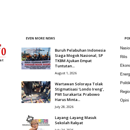
EVEN MORE NEWS
PO
Nasio
Buruh Pelabuhan Indonesia
Siaga Mogok Nasional, SP
Rilis
TKBM Ajukan Empat
Tuntutan...
Ekon
August 1, 2026
Energ
Politi
Wartawan Soloraya Tolak
Stigmatisasi ‘Londo Ireng’,
Regio
PWI Surakarta: Prabowo
Harus Minta...
Opini
July 28, 2026
Layang-Layang Masuk
Sekolah Rakyat
July 24, 2026