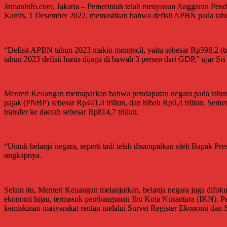
Jamaninfo.com, Jakarta – Pemerintah telah menyusun Anggaran Pend
Kamis, 1 Desember 2022, memastikan bahwa defisit APBN pada tahun
“Defisit APBN tahun 2023 makin mengecil, yaitu sebesar Rp598,2 (tri
tahun 2023 defisit harus dijaga di bawah 3 persen dari GDP,” ujar Sri
Menteri Keuangan memaparkan bahwa pendapatan negara pada tahun 20
pajak (PNBP) sebesar Rp441,4 triliun, dan hibah Rp0,4 triliun. Sement
transfer ke daerah sebesar Rp814,7 triliun.
“Untuk belanja negara, seperti tadi telah disampaikan oleh Bapak P
ungkapnya.
Selain itu, Menteri Keuangan melanjutkan, belanja negara juga difo
ekonomi hijau, termasuk pembangunan Ibu Kota Nusantara (IKN). Pe
kemiskinan masyarakat rentan melalui Survei Register Ekonomi dan S