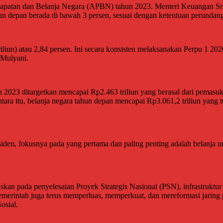
apatan dan Belanja Negara (APBN) tahun 2023. Menteri Keuangan Sri M
 depan berada di bawah 3 persen, sesuai dengan ketentuan perundan
liun) atau 2,84 persen. Ini secara konsisten melaksanakan Perpu 1 20
 Mulyani.
23 ditargetkan mencapai Rp2.463 triliun yang berasal dari pemasuka
ara itu, belanja negara tahun depan mencapai Rp3.061,2 triliun yang te
residen, fokusnya pada yang pertama dan paling penting adalah belanj
kuskan pada penyelesaian Proyek Strategis Nasional (PSN), infrastru
merintah juga terus memperluas, memperkuat, dan mereformasi jaring
osial.