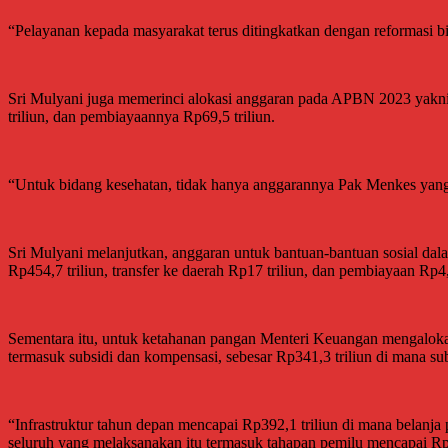
“Pelayanan kepada masyarakat terus ditingkatkan dengan reformasi bi
Sri Mulyani juga memerinci alokasi anggaran pada APBN 2023 yakni un
triliun, dan pembiayaannya Rp69,5 triliun.
“Untuk bidang kesehatan, tidak hanya anggarannya Pak Menkes yang di
Sri Mulyani melanjutkan, anggaran untuk bantuan-bantuan sosial dala
Rp454,7 triliun, transfer ke daerah Rp17 triliun, dan pembiayaan Rp4,3
Sementara itu, untuk ketahanan pangan Menteri Keuangan mengalokasika
termasuk subsidi dan kompensasi, sebesar Rp341,3 triliun di mana sub
“Infrastruktur tahun depan mencapai Rp392,1 triliun di mana belanja 
seluruh yang melaksanakan itu termasuk tahapan pemilu mencapai Rp3