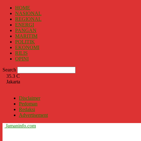
HOME
NASIONAL
REGIONAL
ENERGI
PANGAN
MARITIM
POLITIK
EKONOMI
RILIS
OPINI
Search
35.3
C
Jakarta
Disclaimer
Pedoman
Redaksi
Advertisement
Jamaninfo.com