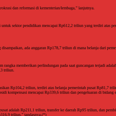
rokrasi dan reformasi di kementerian/lembaga,” lanjutnya.
tuk sektor pendidikan mencapai Rp612,2 triliun yang terdiri atas pem
sampaikan, ada anggaran Rp178,7 triliun di mana belanja dari pemerint
m rangka memberikan perlindungan pada saat guncangan terjadi adalah 
 triliun.
n Rp104,2 triliun, terdiri atas belanja pemerintah pusat Rp81,7 triliu
sidi kompensasi mencapai Rp339,6 triliun dan pengeluaran di bidang en
pusat adalah Rp211,1 triliun, transfer ke daerah Rp95 triliun, dan pem
16,9 triliun,” tandasnya.(*)