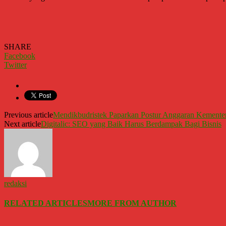
SHARE
Facebook
Twitter
Previous article
Mendikbudristek Paparkan Postur Anggaran Kement
Next article
Digitalic: SEO yang Baik Harus Berdampak Bagi Bisnis
redaksi
RELATED ARTICLES
MORE FROM AUTHOR