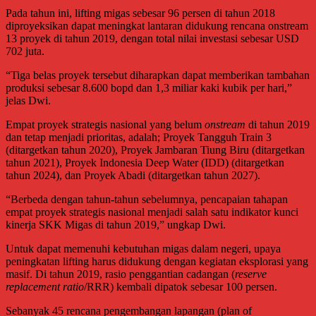
Pada tahun ini, lifting migas sebesar 96 persen di tahun 2018
diproyeksikan dapat meningkat lantaran didukung rencana onstream
13 proyek di tahun 2019, dengan total nilai investasi sebesar USD
702 juta.
“Tiga belas proyek tersebut diharapkan dapat memberikan tambahan
produksi sebesar 8.600 bopd dan 1,3 miliar kaki kubik per hari,”
jelas Dwi.
Empat proyek strategis nasional yang belum
onstream
di tahun 2019
dan tetap menjadi prioritas, adalah; Proyek Tangguh Train 3
(ditargetkan tahun 2020), Proyek Jambaran Tiung Biru (ditargetkan
tahun 2021), Proyek Indonesia Deep Water (IDD) (ditargetkan
tahun 2024), dan Proyek Abadi (ditargetkan tahun 2027).
“Berbeda dengan tahun-tahun sebelumnya, pencapaian tahapan
empat proyek strategis nasional menjadi salah satu indikator kunci
kinerja SKK Migas di tahun 2019,” ungkap Dwi.
Untuk dapat memenuhi kebutuhan migas dalam negeri, upaya
peningkatan lifting harus didukung dengan kegiatan eksplorasi yang
masif. Di tahun 2019, rasio penggantian cadangan (
reserve
replacement ratio
/RRR) kembali dipatok sebesar 100 persen.
Sebanyak 45 rencana pengembangan lapangan (plan of