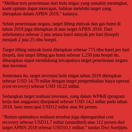
“Melihat tren penerimaan dari hulu migas yang semakin meningkat,
kami optimis dapat mencapai, bahkan melebihi target yang
ditetapkan dalam APBN 2019,” katanya.
Selain penerimaan negara, target lifting minyak dan gas bumi di
tahun 2019 juga ditetapkan di atas target APBN 2018. Dari
sebelumnya sebesar 2 juta setara barel minyak per hari (boepd)
menjadi 2 juta 25 ribu boepd.
Target lifting minyak bumi ditetapkan sebesar 775 ribu barel per hari
(bopd), dan target lifting gas bumi sebesar 1,250 juta boepd itu,
diharapkan dapat mendukung tercapainya target penerimaan negara
dan investasi.
Sementara itu, target investasi hulu migas tahun 2019 ditetapkan
sebesar USD 14,79 miliar dengan target pengembalian biaya operasi
(
cost recovery
) sebesar USD 10,22 miliar.
Sedangkan target realisasi investasi, yang dalam WP&B (program
kerja dan anggaran) disepakati sebesar USD 14,2 miliar pada tahun
2018, baru mencapai USD12 miliar atau 84 persen.
“Belum optimalnya realisasi tersebut juga dipengaruhui cost
recovery sebesar USD11,7 miliar (unaudited) atau 112 persen dari
target APBN 2018 sebesar USD10,1 milliar,” tandas Dwi Soetjipto.