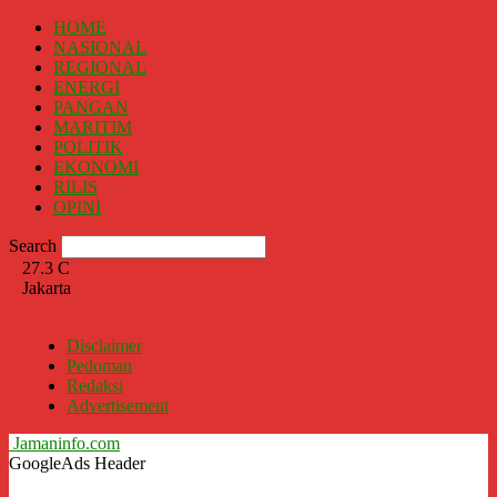
HOME
NASIONAL
REGIONAL
ENERGI
PANGAN
MARITIM
POLITIK
EKONOMI
RILIS
OPINI
Search
27.3
C
Jakarta
Disclaimer
Pedoman
Redaksi
Advertisement
Jamaninfo.com
GoogleAds Header