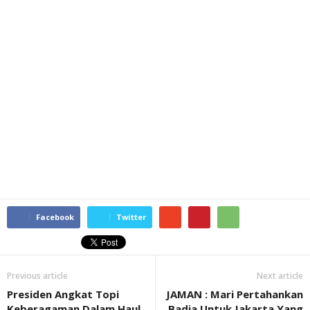
Facebook
Twitter
Previous article
Next article
Presiden Angkat Topi
JAMAN : Mari Pertahankan
Keberagaman Dalam Haul
Badja Untuk Jakarta Yang