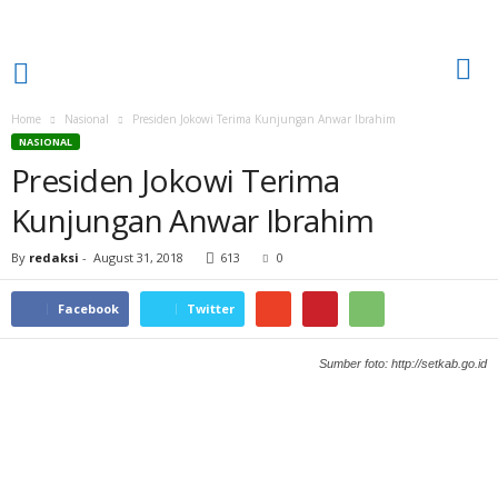
Home
Nasional
Presiden Jokowi Terima Kunjungan Anwar Ibrahim
NASIONAL
Presiden Jokowi Terima
Kunjungan Anwar Ibrahim
By
redaksi
-
August 31, 2018
613
0
Facebook
Twitter
Sumber foto: http://setkab.go.id