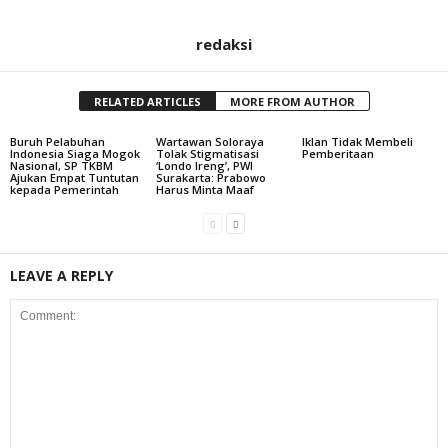
redaksi
RELATED ARTICLES
MORE FROM AUTHOR
Buruh Pelabuhan
Wartawan Soloraya
Iklan Tidak Membeli
Indonesia Siaga Mogok
Tolak Stigmatisasi
Pemberitaan
Nasional, SP TKBM
‘Londo Ireng’, PWI
Ajukan Empat Tuntutan
Surakarta: Prabowo
kepada Pemerintah
Harus Minta Maaf
LEAVE A REPLY