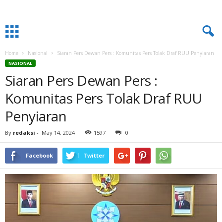
Home
Nasional
Siaran Pers Dewan Pers : Komunitas Pers Tolak Draf RUU Penyiaran
NASIONAL
Siaran Pers Dewan Pers :
Komunitas Pers Tolak Draf RUU
Penyiaran
By
redaksi
-
May 14, 2024
1597
0
Facebook
Twitter