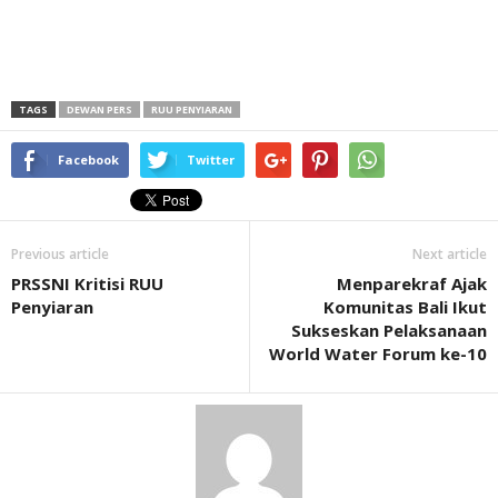
TAGS
DEWAN PERS
RUU PENYIARAN
Facebook
Twitter
Previous article
Next article
PRSSNI Kritisi RUU
Menparekraf Ajak
Penyiaran
Komunitas Bali Ikut
Sukseskan Pelaksanaan
World Water Forum ke-10