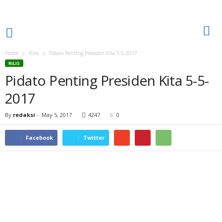
Home
Rilis
​Pidato Penting Presiden Kita 5-5-2017
RILIS
​Pidato Penting Presiden Kita 5-5-
2017
By
redaksi
-
May 5, 2017
4247
0
Facebook
Twitter