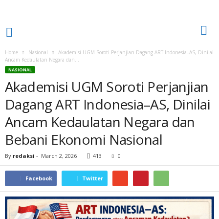
Home
Nasional
Akademisi UGM Soroti Perjanjian Dagang ART Indonesia–AS, Dinilai
Ancam Kedaulatan Negara dan...
NASIONAL
Akademisi UGM Soroti Perjanjian
Dagang ART Indonesia–AS, Dinilai
Ancam Kedaulatan Negara dan
Bebani Ekonomi Nasional
By
redaksi
-
March 2, 2026
413
0
Facebook
Twitter