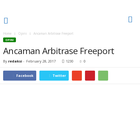
Home
Opini
Ancaman Arbitrase Freeport
OPINI
Ancaman Arbitrase Freeport
By
redaksi
-
February 28, 2017
1230
0
Facebook
Twitter