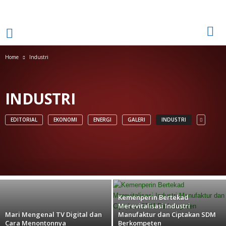
Home
Industri
INDUSTRI
EDITORIAL
EKONOMI
ENERGI
GALERI
INDUSTRI
Layanan Electrinet PLN, Kini Pelanggan
Korporat Bisa Pasang Listrik dan Internet
Sekaligus
redaksi
-
October 4, 2023
Kemenperin Bertekad
Merevitalisasi Industri
Mari Mengenal TV Digital dan
Manufaktur dan Ciptakan SDM
Cara Menontonnya
Berkompeten