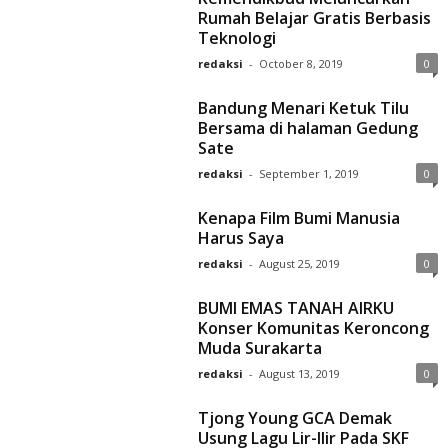
Rumah Belajar Gratis Berbasis
Teknologi
redaksi
-
October 8, 2019
0
Bandung Menari Ketuk Tilu
Bersama di halaman Gedung
Sate
redaksi
-
September 1, 2019
0
Kenapa Film Bumi Manusia
Harus Saya
redaksi
-
August 25, 2019
0
BUMI EMAS TANAH AIRKU
Konser Komunitas Keroncong
Muda Surakarta
redaksi
-
August 13, 2019
0
Tjong Young GCA Demak
Usung Lagu Lir-Ilir Pada SKF