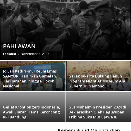
PAHLAWAN
redaksi
-
November 6, 2025
Jo Lali Kediri-mu! Reuni Emas
SANYURI Hadirkan Gamelan,
Gerak Jakarta Dukung Penuh
Tari Jaranan, hingga Tokoh
Program Night At Museum Ala
Nasional
Gubernur Pramono
Geliat Krontjongers Indonesia,
Gus Muhaimin Presiden 2024 di
Awali Siaran Irama Keroncong
Deklarasikan Oleh Paguyuban
RRI Bandung
Tribina Suku Musi, Jawa &...
Kemendikbud Meluncurkan