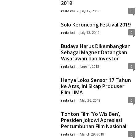
2019
redaksi
-
July 17, 2019
0
Solo Keroncong Festival 2019
redaksi
-
July 13, 2019
0
Budaya Harus Dikembangkan
Sebagai Magnet Datangkan
Wisatawan dan Investor
redaksi
-
June 1, 2018
0
Hanya Lolos Sensor 17 Tahun
ke Atas, Ini Sikap Produser
Film LIMA
redaksi
-
May 26, 2018
0
Tonton Film ‘Yo Wis Ben’,
Presiden Jokowi Apresiasi
Pertumbuhan Film Nasional
redaksi
-
March 29, 2018
0