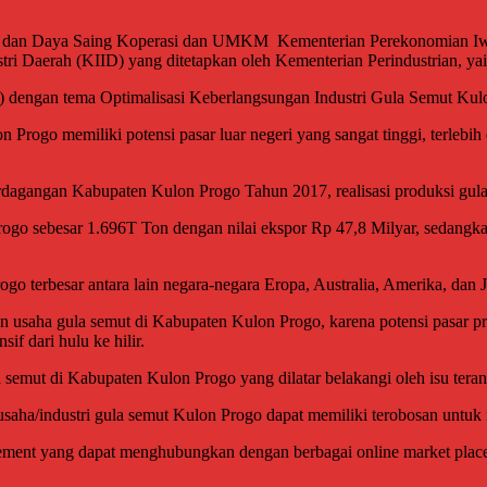
n, dan Daya Saing Koperasi dan UMKM Kementerian Perekonomian Iw
stri Daerah (KIID) yang ditetapkan oleh Kementerian Perindustrian, yait
dengan tema Optimalisasi Keberlangsungan Industri Gula Semut Kulon
Progo memiliki potensi pasar luar negeri yang sangat tinggi, terlebi
Perdagangan Kabupaten Kulon Progo Tahun 2017, realisasi produksi gu
ogo sebesar 1.696T Ton dengan nilai ekspor Rp 47,8 Milyar, sedangka
o terbesar antara lain negara-negara Eropa, Australia, Amerika, dan 
 usaha gula semut di Kabupaten Kulon Progo, karena potensi pasar pr
f dari hulu ke hilir.
semut di Kabupaten Kulon Progo yang dilatar belakangi oleh isu teran
usaha/industri gula semut Kulon Progo dapat memiliki terobosan untuk
agement yang dapat menghubungkan dengan berbagai online market place