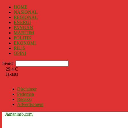
HOME
NASIONAL
REGIONAL
ENERGI
PANGAN
MARITIM
POLITIK
EKONOMI
RILIS
OPINI
Search
29.4
C
Jakarta
Disclaimer
Pedoman
Redaksi
Advertisement
Jamaninfo.com