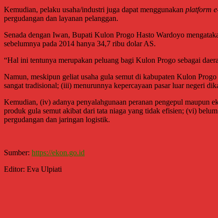
Kemudian, pelaku usaha/industri juga dapat menggunakan
platform 
pergudangan dan layanan pelanggan.
Senada dengan Iwan, Bupati Kulon Progo Hasto Wardoyo mengatakan, 
sebelumnya pada 2014 hanya 34,7 ribu dolar AS.
“Hal ini tentunya merupakan peluang bagi Kulon Progo sebagai daerah
Namun, meskipun geliat usaha gula semut di kabupaten Kulon Progo ti
sangat tradisional; (iii) menurunnya kepercayaan pasar luar negeri 
Kemudian, (iv) adanya penyalahgunaan peranan pengepul maupun eksp
produk gula semut akibat dari tata niaga yang tidak efisien; (vi) be
pergudangan dan jaringan logistik.
Sumber:
https://ekon.go.id
Editor: Eva Ulpiati