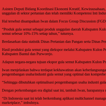
Asisten Deputi Bidang Koordinasi Ekonomi Kreatif, Kewirausahaa
unggulan di sektor pertanian dan telah memiliki Kompetensi Inti Indu
Hal tersebut disampaikan Iwan dalam Focus Group Discussion (FGD) 
“Produk gula semut sebagai produk unggulan daerah Kabupaten Kulon 
semut sebesar 10%-15% setiap tahun,” tuturnya.
Berdasarkan data statistik Dinas Pertanian dan Pangan serta Dinas 
Hasil produksi gula semut yang diekspor melalui Kabupaten Kulon Pr
Kabupaten Bantul dan Purworejo.
Adapun negara-negara tujuan ekspor gula semut Kabupaten Kulon Prog
Iwan menjelaskan bahwa terdapat kekhawatiran akan keberlangsungan
pengembangan usaha/industri gula semut yang optimal dan komprehensi
“Sehingga dibutuhkan optimalisasi pengembangan usaha industri gula 
Dengan perkembangan era digital saat ini, tambah Iwan, harapannya 
“Di Indonesia saat ini telah berkembang aplikasi multichannel man
marketplace,” imbuhnya.