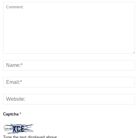
Captcha
*
Type the text displayed above: