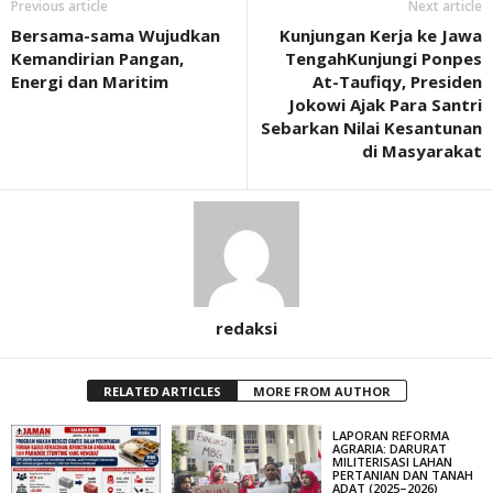
Previous article
Next article
Bersama-sama Wujudkan
Kunjungan Kerja ke Jawa
Kemandirian Pangan,
TengahKunjungi Ponpes
Energi dan Maritim
At-Taufiqy, Presiden
Jokowi Ajak Para Santri
Sebarkan Nilai Kesantunan
di Masyarakat
redaksi
RELATED ARTICLES
MORE FROM AUTHOR
LAPORAN REFORMA
AGRARIA: DARURAT
MILITERISASI LAHAN
PERTANIAN DAN TANAH
ADAT (2025–2026)