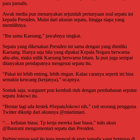
para jurnalis.
Awak media pun menanyakan sejumlah pertanyaan soal sepatu ini
kepada Presiden. Mulai dari ukuran sepatu, hingga siapa yang
memilihnya.
“Ibu sama Kaesang,” jawabnya singkat.
Sepatu yang dikenakan Presiden ini sama dengan yang dimiliki
Kaesang. Hanya saja bila yang dipakai Kepala Negara berwarna
abu-abu, maka milik Kaesang berwarna hitam. Ia pun juga sempat
ditanyakan pendapatnya mengenai sepatu itu.
“Pakai ini lebih enteng, lebih ringan. Kalau caranya seperti ini bisa
semakin kencang (kerjanya),” ucapnya.
Sontak saja, warganet pun kembali riuh dengan pembahasan seputar
sepatu Jokowi itu.
“Bentar lagi ada hestek #SepatuJokowi nih,” cuit seorang pengguna
Twitter dikutip dari akunnya @miarimiari.
“… keliatan biasa. Tp kerja mereka luar biasa,” tulis akun
@lbastomi mengomentari sepatu dan Presiden.
Perbincangan soal itu juga muncul di grup jurnalis yang bertugas di