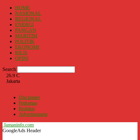
HOME
NASIONAL
REGIONAL
ENERGI
PANGAN
MARITIM
POLITIK
EKONOMI
RILIS
OPINI
Search
26.9
C
Jakarta
Disclaimer
Pedoman
Redaksi
Advertisement
Jamaninfo.com
GoogleAds Header