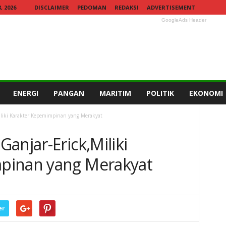
 2026
DISCLAIMER
PEDOMAN
REDAKSI
ADVERTISEMENT
GoogleAds Header
ENERGI
PANGAN
MARITIM
POLITIK
EKONOMI
iliki Karakter Kepemimpinan yang Merakyat
anjar-Erick,Miliki
pinan yang Merakyat
er