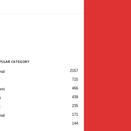
PULAR CATEGORY
2157
nal
715
466
omi
439
i
235
k
171
nal
144