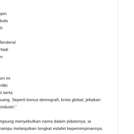
mpin
dodo
ah
 Jenderal
Hadi
an
n ini
liki
t serta
g. Seperti bonus demografi, krisis global, jebakan
ndustri.”
langsung menyebutkan nama dalam pidatonya, ia
mampu melanjutkan tongkat estafet kepemimpinannya,