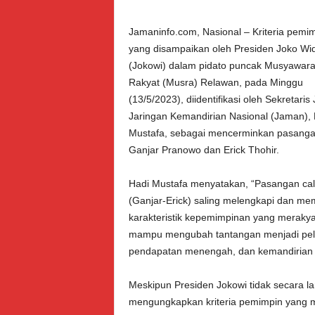
Jamaninfo.com, Nasional – Kriteria pemi
yang disampaikan oleh Presiden Joko Wi
(Jokowi) dalam pidato puncak Musyawar
Rakyat (Musra) Relawan, pada Minggu
(13/5/2023), diidentifikasi oleh Sekretaris
Jaringan Kemandirian Nasional (Jaman), 
Mustafa, sebagai mencerminkan pasang
Ganjar Pranowo dan Erick Thohir.
Hadi Mustafa menyatakan, “Pasangan calo
(Ganjar-Erick) saling melengkapi dan memi
karakteristik kepemimpinan yang merakya
mampu mengubah tantangan menjadi peluan
pendapatan menengah, dan kemandirian i
Meskipun Presiden Jokowi tidak secara 
mengungkapkan kriteria pemimpin yang 