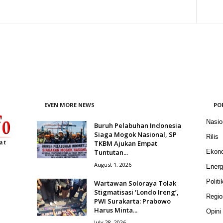
EVEN MORE NEWS
PO
Nasio
Buruh Pelabuhan Indonesia
Siaga Mogok Nasional, SP
Rilis
TKBM Ajukan Empat
Tuntutan...
Ekon
August 1, 2026
Energ
Politi
Wartawan Soloraya Tolak
Stigmatisasi ‘Londo Ireng’,
Regio
PWI Surakarta: Prabowo
Harus Minta...
Opini
July 28, 2026