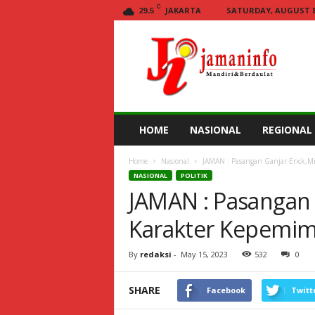
C
JAKARTA
SATURDAY, AUGUST 8,
29.5
Jamaninfo.com
HOME
NASIONAL
REGIONAL
Home
Nasional
JAMAN : Pasangan Ganjar-Erick,M
NASIONAL
POLITIK
JAMAN : Pasangan G
Karakter Kepemim
By
redaksi
-
May 15, 2023
532
0
SHARE
Facebook
Twitt