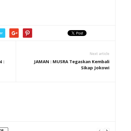
er
Next article
 :
JAMAN : MUSRA Tegaskan Kembali
Sikap Jokowi
OR