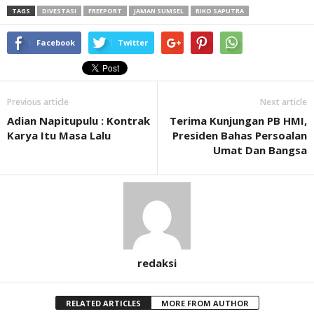
TAGS
DIVESTASI
FREEPORT
JAMAN SUMSEL
RIKO SAPUTRA
Facebook
Twitter
Previous article
Next article
Adian Napitupulu : Kontrak
Terima Kunjungan PB HMI,
Karya Itu Masa Lalu
Presiden Bahas Persoalan
Umat Dan Bangsa
redaksi
RELATED ARTICLES
MORE FROM AUTHOR