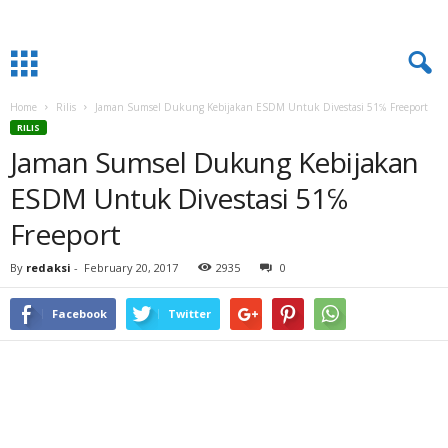
Home
Rilis
Jaman Sumsel Dukung Kebijakan ESDM Untuk Divestasi 51℅ Freeport
RILIS
Jaman Sumsel Dukung Kebijakan
ESDM Untuk Divestasi 51℅
Freeport
By
redaksi
-
February 20, 2017
2935
0
Facebook
Twitter